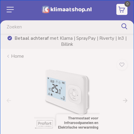
0
Aanbiedingen
Airco's
Betaal achteraf
met Klarna | SprayPay | Riverty | In3 |
)
Billink
Elektrische
verwarming
Home
Warmtepompen
Elektrische
Boilers
Installatiematerialen
Terrasverwarming