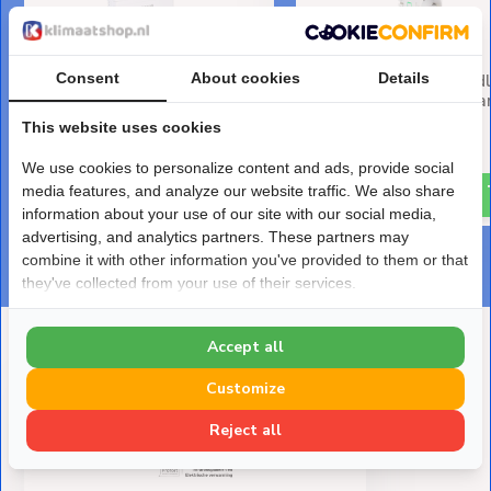
Consent
About cookies
Details
Salus RT510SPE Draadloze
Salus SPE868 Draad
Thermostaat Set met Plug-
Plug-in Stekkerontva
in Stekkerontvanger
This website uses cookies
Deliverytime
Deliverytime
€ 96,-
We use cookies to personalize content and ads, provide social
€ 177,-
media features, and analyze our website traffic. We also share
information about your use of our site with our social media,
advertising, and analytics partners. These partners may
combine it with other information you've provided to them or that
they've collected from your use of their services.
Accept all
Deze heb je eerder bekeken
Customize
Reject all