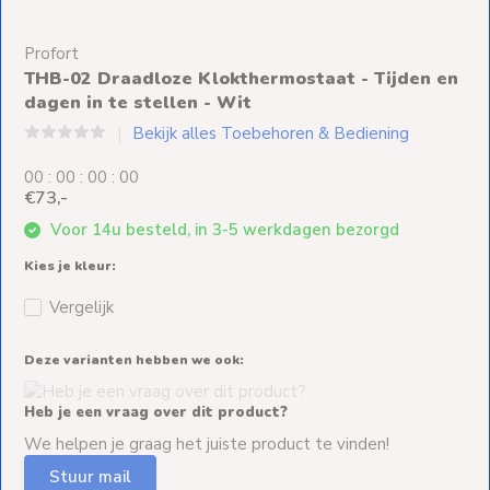
Ventilators
Profort
Spoed- en
THB-02 Draadloze Klokthermostaat - Tijden en
Weekendleveringen
dagen in te stellen - Wit
Bekijk alles Toebehoren & Bediening
0
0
:
0
0
:
0
0
:
0
0
€73,-
Klantenservice
Voor 14u besteld, in 3-5 werkdagen bezorgd
Contact
Kies je kleur:
Vergelijk
Deze varianten hebben we ook:
Heb je een vraag over dit product?
We helpen je graag het juiste product te vinden!
Stuur mail