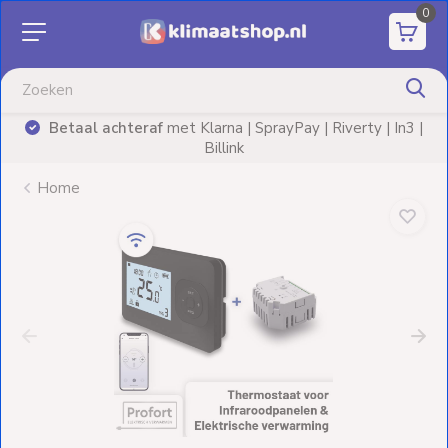
0
Aanbiedingen
Airco's
Betaal achteraf
met Klarna | SprayPay | Riverty | In3 |
)
Billink
Elektrische
verwarming
Home
Warmtepompen
Elektrische
Boilers
Installatiematerialen
Terrasverwarming