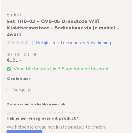
Ventilators
Profort
Spoed- en
Set THB-03 + OVB-05 Draadloze Wifi
Weekendleveringen
Klokthermostaat - Bedienbaar via je mobiel -
Zwart
Bekijk alles Toebehoren & Bediening
Klantenservice
0
0
:
0
0
:
0
0
:
0
0
€121,-
Contact
Voor 14u besteld, in 3-5 werkdagen bezorgd
Kies je kleur:
Vergelijk
Deze varianten hebben we ook:
Heb je een vraag over dit product?
We helpen je graag het juiste product te vinden!