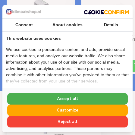
Consent
About cookies
Details
OVB-05 Mini Inbouw Wifi
Infrarood
Ontvanger voor Klok/Wifi
Verwarmingspaneel 
This website uses cookies
Thermostaat THB-03
Serie Wit 59x59cm 30
Deliverytime
Deliverytime
We use cookies to personalize content and ads, provide social
€ 59,-
€ 179,-
media features, and analyze our website traffic. We also share
information about your use of our site with our social media,
advertising, and analytics partners. These partners may
combine it with other information you've provided to them or that
they've collected from your use of their services.
Accept all
Deze heb je eerder bekeken
Customize
Reject all