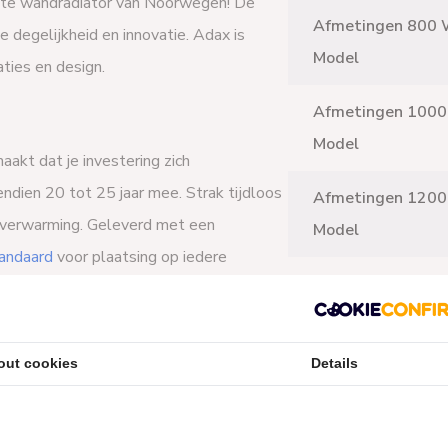
hte wandradiator van Noorwegen! De
Afmetingen 800 
degelijkheid en innovatie. Adax is
Model
ties en design.
Afmetingen 1000
Model
akt dat je investering zich
dien 20 tot 25 jaar mee. Strak tijdloos
Afmetingen 1200
bijverwarming. Geleverd met een
Model
andaard
voor plaatsing op iedere
Afmetingen 1400
Model
out cookies
Details
Afmetingen 2000
Model