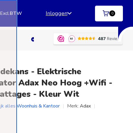
Inloggen
.
Excl.
BTW
0
ngen)
Betaal achteraf
met Klarna | SprayPay | R
dekans - Elektrische
ator Adax Neo Hoog +Wifi -
attages - Kleur Wit
ijk alles Woonhuis & Kantoor
Merk:
Adax