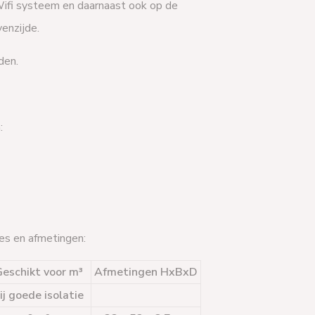
Wifi systeem en daarnaast ook op de
venzijde.
den.
:
ges en afmetingen:
eschikt voor m³
Afmetingen HxBxD
ij goede isolatie