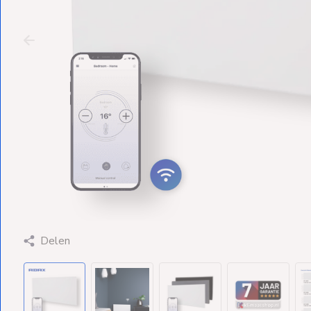
Ventilators
Spoed- en
Weekendleveringen
Klantenservice
Contact
Delen