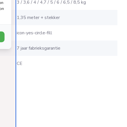
kg)
3 / 3,6 / 4 / 4,7 / 5 / 6 / 6,5 / 8,5 kg
on
ion
1,35 meter + stekker
icon-yes-circle-fill
7 jaar fabrieksgarantie
CE