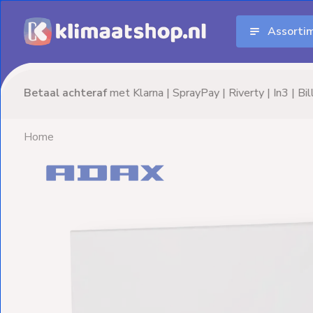
Assorti
Aanbiedingen
Airco's
Advies nodig? Neem
vrijblijvend
contact op!
Elektrische
verwarming
Home
Warmtepompen
Elektrische
Boilers
Installatiematerialen
Terrasverwarming