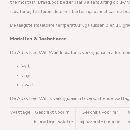
thermostaat. Draadloos bedienbaar via aansluiting op uw 
radiator bij te sturen, door het bedieningspaneel aan de bo
De laagste instelbare temperatuur ligt tussen 8 en 10 gra
Modellen & Toebehoren
De Adax Neo Wifi Wandradiator is verkrijgbaar in 3 kleuren
Wit
Grijs
Zwart
De Adax Neo Wifi is verkrijgbaar in 8 verschillende watta
Wattage
Geschikt voor m³
Geschikt voor m³
G
bij matige isolatie
bij normale isolatie
b