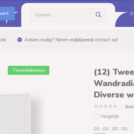
ment
Incl
Gratis bezorging
vanaf €60,- (m.u.v. palletzendi
(12) Twee
Tweedekansje
Wandradi
Diverse w
Bek
Vergelijk
0
0
:
0
0
:
0
0
:
0
0