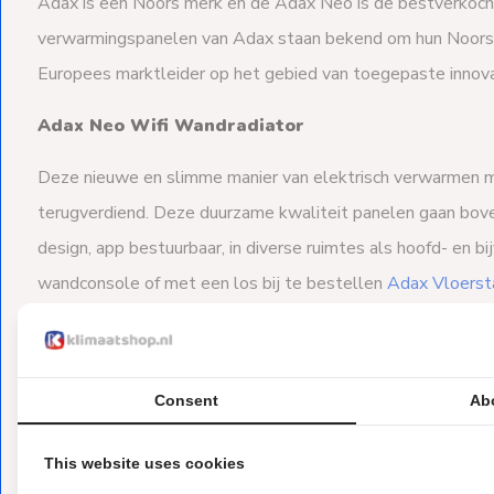
Adax is een Noors merk en de Adax Neo is de bestverkoc
verwarmingspanelen van Adax staan bekend om hun Noorse 
Europees marktleider op het gebied van toegepaste innova
Adax Neo Wifi Wandradiator
Deze nieuwe en slimme manier van elektrisch verwarmen ma
terugverdiend. Deze duurzame kwaliteit panelen gaan boven
design, app bestuurbaar, in diverse ruimtes als hoofd- en 
wandconsole of met een los bij te bestellen
Adax Vloerst
gewenste locatie naar wens.
Consent
Ab
This website uses cookies