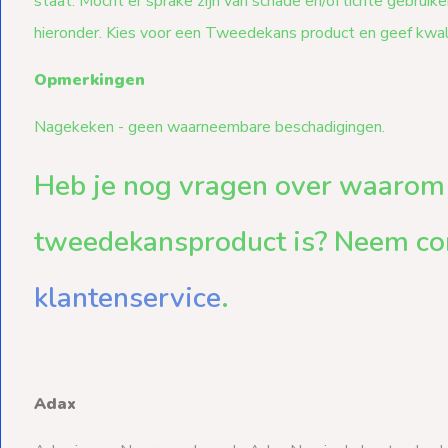
staat. Mocht er sprake zijn van schade en/of lichte gebruik
hieronder. Kies voor een Tweedekans product en geef kwa
Opmerkingen
Nagekeken - geen waarneembare beschadigingen.
Heb je nog vragen over waarom 
tweedekansproduct is? Neem co
klantenservice
.
Adax