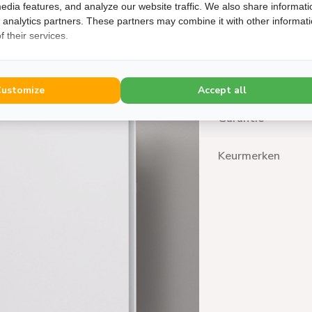
Productgewicht (
edia features, and analyze our website traffic. We also share informati
d analytics partners. These partners may combine it with other informat
 their services.
Snoerlengte
Fabrieksgarantie
Customize
Accept all
Garantie
Keurmerken