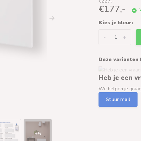
€227,-
€177,-
V
Kies je kleur:
-
+
Deze varianten 
Heb je een v
We helpen je graag 
Stuur mail
+5