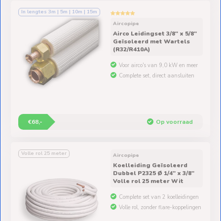
In lengtes 3m | 5m | 10m | 15m
Aircopipe
Airco Leidingset 3/8" x 5/8"
Geïsoleerd met Wartels
(R32/R410A)
Voor airco's van 9,0 kW en meer
Complete set, direct aansluiten
€68,-
Op voorraad
Volle rol 25 meter
Aircopipe
Koelleiding Geïsoleerd
Dubbel P2325 Ø 1/4" x 3/8"
Volle rol 25 meter Wit
Complete set van 2 koelleidingen
Volle rol, zonder flare-koppelingen