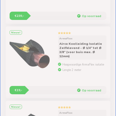
€239,-
Op voorraad
Nieuw!
ArmaFlex
Airco Koelleiding Isolatie
Zelfklevend - Ø 1/4″ tot Ø
3/8″ (voor buis max. Ø
12mm)
Hoogwaardige ArmaFlex isolatie
Lengte 2 meter
€19,-
Op voorraad
Nieuw!
ArmaFlex