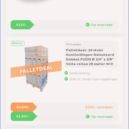
€219,-
Op voorraad
Nieuw!
Aircopipe
Palletdeal: 10 stuks
Koelleidingen Geïsoleerd
Dubbel P2325 Ø 1/4" x 3/8"
Volle rollen 25 meter Wit
Snelle levering
Volle rol, zonder flare-koppelingen
€1.870,-
€223,- voordeel
€1.647,-
Op voorraad