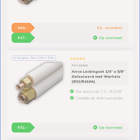
€49,-
€2,- voordeel
€47,-
Op voorraad
In lengtes 5m | 10m | 15m
Aircopipe
Airco Leidingset 1/4" x 5/8"
Geïsoleerd met Wartels
(R32/R410A)
Voor airco's van 7,1 ~ 8,0 kW
Complete set, direct aansluiten
€92,-
Op voorraad