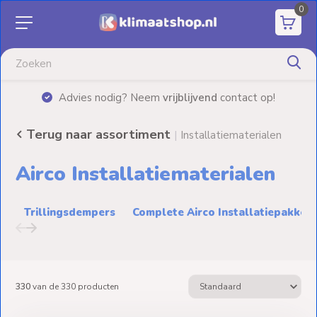
0
Aanbiedingen
Airco's
|
Advies nodig? Neem
vrijblijvend
contact op!
Elektrische
verwarming
Terug naar assortiment
|
Installatiematerialen
Warmtepompen
Airco Installatiematerialen
Elektrische
Boilers
Trillingsdempers
Complete Airco Installatiepakket
Installatiematerialen
Terrasverwarming
330
van de
330
producten