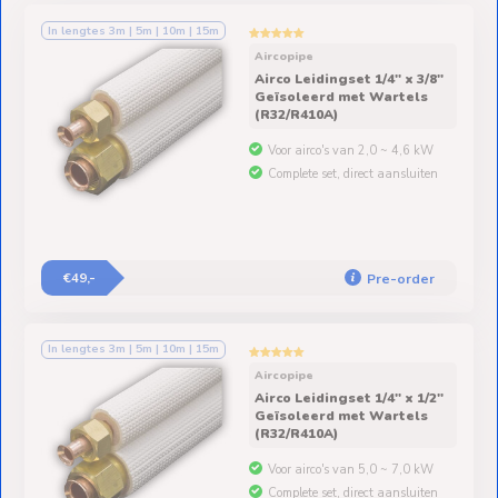
Ventilators
In lengtes 3m | 5m | 10m | 15m
Spoed- en
Aircopipe
Airco Leidingset 1/4" x 3/8"
Weekendleveringen
Geïsoleerd met Wartels
(R32/R410A)
Voor airco's van 2,0 ~ 4,6 kW
Complete set, direct aansluiten
Klantenservice
Contact
€49,-
Pre-order
In lengtes 3m | 5m | 10m | 15m
Aircopipe
Airco Leidingset 1/4" x 1/2"
Geïsoleerd met Wartels
(R32/R410A)
Voor airco's van 5,0 ~ 7,0 kW
Complete set, direct aansluiten