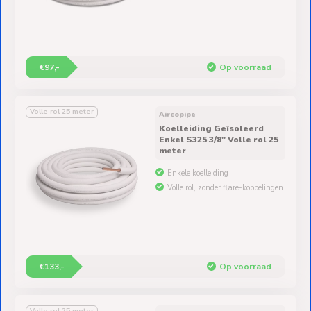
€97,-
Op voorraad
Volle rol 25 meter
Aircopipe
Koelleiding Geïsoleerd
Enkel S325 3/8" Volle rol 25
meter
Enkele koelleiding
Volle rol, zonder flare-koppelingen
€133,-
Op voorraad