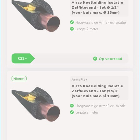
Airco Koelleiding Isolatie
Zelfklevend - tot Ø 1/2″
(voor buis max. Ø 15mm)
Hoogwaardige ArmaFlex isolatie
Lengte 2 meter
€22,-
Op voorraad
Nieuw!
ArmaFlex
Airco Koelleiding Isolatie
Zelfklevend - tot Ø 5/8″
(voor buis max. Ø 18mm)
Hoogwaardige ArmaFlex isolatie
Lengte 2 meter