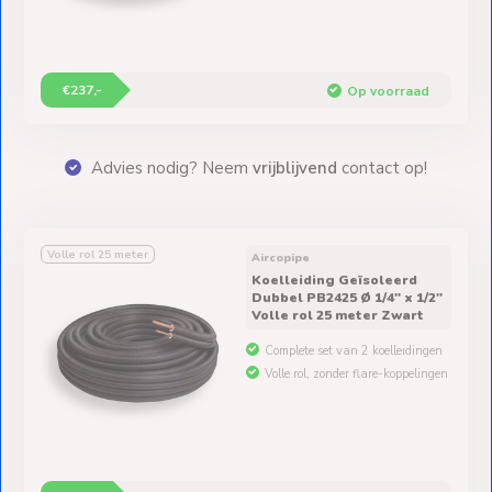
€237,-
Op voorraad
erty
Advies nodig? Neem
vrijblijvend
contact op!
Volle rol 25 meter
Aircopipe
Koelleiding Geïsoleerd
Dubbel PB2425 Ø 1/4" x 1/2"
Volle rol 25 meter Zwart
Complete set van 2 koelleidingen
Volle rol, zonder flare-koppelingen