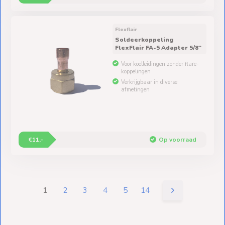
Flexflair
Soldeerkoppeling
FlexFlair FA-5 Adapter 5/8"
Voor koelleidingen zonder flare-
koppelingen
Verkrijgbaar in diverse
afmetingen
€11,-
Op voorraad
1
2
3
4
5
14