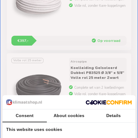
Volle rol, zonder flare-koppelingen
€397,-
Op voorraad
Volle rol 25 meter
Aircopipe
Koelleiding Geïsoleerd
Dubbel PB3525 Ø 3/8" x 5/8"
Volle rol 25 meter Zwart
Complete set van 2 koelleidingen
Volle rol, zonder flare-koppelingen
Consent
About cookies
Details
€417,-
Op voorraad
This website uses cookies