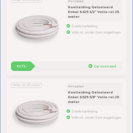
Volle rol 25 meter
Aircopipe
Koelleiding Geïsoleerd
Enkel S425 1/2" Volle rol 25
meter
Enkele koelleiding
Volle rol, zonder flare-koppelingen
€172,-
Op voorraad
Volle rol 25 meter
Aircopipe
Koelleiding Geïsoleerd
Enkel S525 5/8" Volle rol 25
meter
Enkele koelleiding
Volle rol, zonder flare-koppelingen